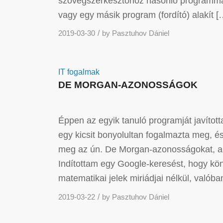
szövegszerkesztőhöz hasonló programmal 
vagy egy másik program (fordító) alakít [
/
2019-03-30
by
Pasztuhov Dániel
IT fogalmak
DE MORGAN-AZONOSSÁGOK
Éppen az egyik tanuló programját javított
egy kicsit bonyolultan fogalmazta meg, é
meg az ún. De Morgan-azonosságokat, ami
Indítottam egy Google-keresést, hogy kön
matematikai jelek miriádjai nélkül, való
/
2019-03-22
by
Pasztuhov Dániel