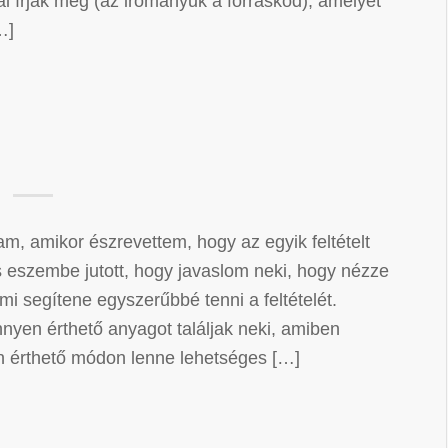
írják meg (az irományuk a forráskód), amelyet
…]
am, amikor észrevettem, hogy az egyik feltételt
s eszembe jutott, hogy javaslom neki, hogy nézze
 segítene egyszerűbbé tenni a feltételét.
nyen érthető anyagot találjak neki, amiben
ban érthető módon lenne lehetséges […]