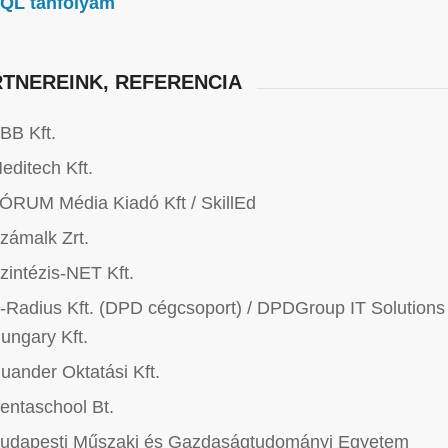
QL tanfolyam
TNEREINK, REFERENCIA
BB Kft.
editech Kft.
ÓRUM Média Kiadó Kft / SkillEd
zámalk Zrt.
zintézis-NET Kft.
-Radius Kft. (DPD cégcsoport) / DPDGroup IT Solutions
ungary Kft.
uander Oktatási Kft.
entaschool Bt.
udapesti Műszaki és Gazdaságtudományi Egyetem