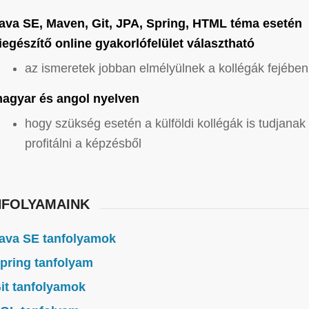
ava SE, Maven, Git, JPA, Spring, HTML téma esetén
iegészítő online gyakorlófelület választható
az ismeretek jobban elmélyülnek a kollégák fejében
agyar és angol nyelven
hogy szükség esetén a külföldi kollégák is tudjanak
profitálni a képzésből
NFOLYAMAINK
ava SE tanfolyamok
pring tanfolyam
it tanfolyamok