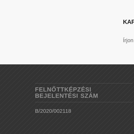
KA
Írjo
FELNŐTTKÉPZÉSI
BEJELENTÉSI SZÁM
B/2020/002118