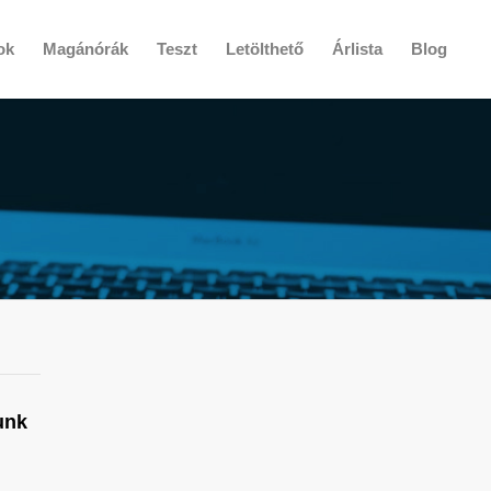
ok
Magánórák
Teszt
Letölthető
Árlista
Blog
unk