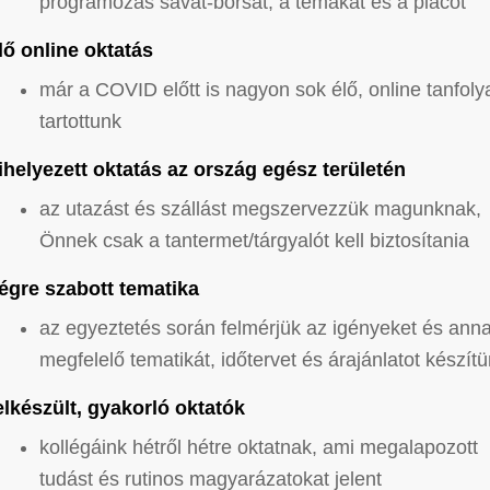
programozás savát-borsát, a témákat és a piacot
lő online oktatás
már a COVID előtt is nagyon sok élő, online tanfol
tartottunk
ihelyezett oktatás az ország egész területén
az utazást és szállást megszervezzük magunknak,
Önnek csak a tantermet/tárgyalót kell biztosítania
égre szabott tematika
az egyeztetés során felmérjük az igényeket és ann
megfelelő tematikát, időtervet és árajánlatot készít
elkészült, gyakorló oktatók
kollégáink hétről hétre oktatnak, ami megalapozott
tudást és rutinos magyarázatokat jelent