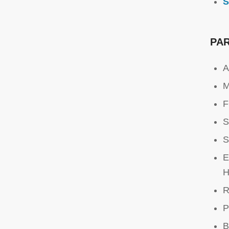
S
PAR
A
M
F
S
S
E
H
R
P
B