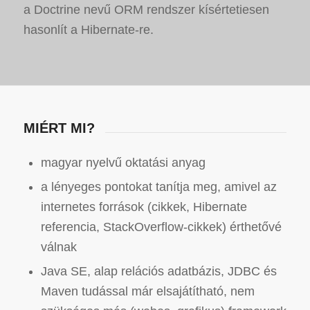
a Doctrine nevű ORM rendszer kísértetiesen
hasonlít a Hibernate-re.
MIÉRT MI?
magyar nyelvű oktatási anyag
a lényeges pontokat tanítja meg, amivel az
internetes források (cikkek, Hibernate
referencia, StackOverflow-cikkek) érthetővé
válnak
Java SE, alap relációs adatbázis, JDBC és
Maven tudással már elsajátítható, nem