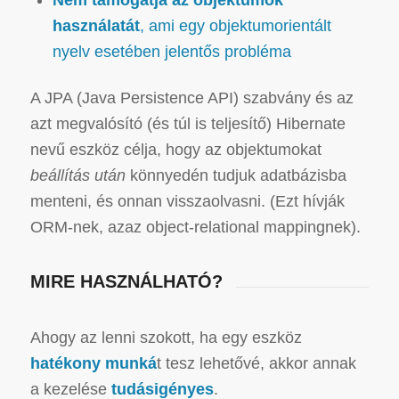
használatát
, ami egy objektumorientált
nyelv esetében jelentős probléma
A JPA (Java Persistence API) szabvány és az
azt megvalósító (és túl is teljesítő) Hibernate
nevű eszköz célja, hogy az objektumokat
beállítás után
könnyedén tudjuk adatbázisba
menteni, és onnan visszaolvasni. (Ezt hívják
ORM-nek, azaz object-relational mappingnek).
MIRE HASZNÁLHATÓ?
Ahogy az lenni szokott, ha egy eszköz
hatékony munká
t tesz lehetővé, akkor annak
a kezelése
tudásigényes
.