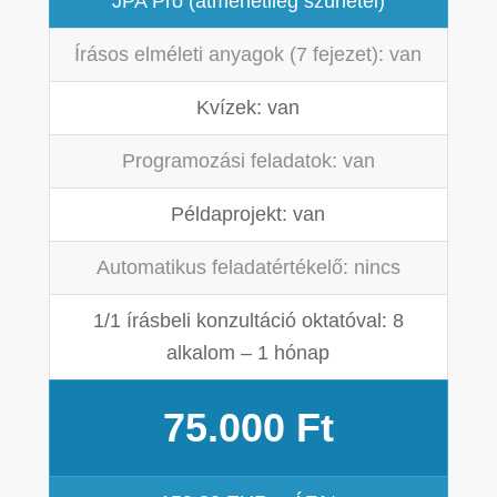
JPA Pro (átmenetileg szünetel)
Írásos elméleti anyagok (7 fejezet): van
Kvízek: van
Programozási feladatok: van
Példaprojekt: van
Automatikus feladatértékelő: nincs
1/1 írásbeli konzultáció oktatóval: 8
alkalom – 1 hónap
75.000 Ft