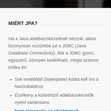
MIÉRT JPA?
Ha a Java adatbáziskezelését nézzük, akkor
bizonyosan eszünkbe jut a JDBC (Java
DataBase Connectivity). Bár a JDBC gyors,
egyszerű, könnyen beállítható, mégis számos
kritika éri:
Sok ismétlődő (boilerplate) kódot kell írni a
használatához
Érzékeny a különböző adatbáziskezelők
nyelvi variánsaira
Nem támogatja az objektumok