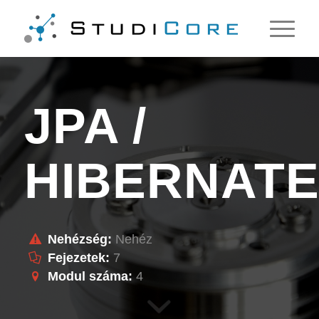
JPA /
HIBERNAT
Nehézség:
Nehéz
Fejezetek:
7
Modul száma:
4