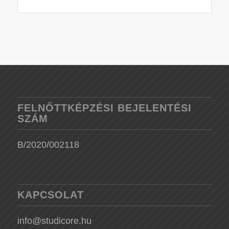
FELNŐTTKÉPZÉSI BEJELENTÉSI
SZÁM
B/2020/002118
KAPCSOLAT
info@studicore.hu