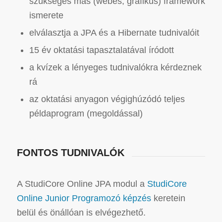
szükséges más (webes, grafikus) framework
ismerete
elválasztja a JPA és a Hibernate tudnivalóit
15 év oktatási tapasztalatával íródott
a kvízek a lényeges tudnivalókra kérdeznek
rá
az oktatási anyagon végighúzódó teljes
példaprogram (megoldással)
FONTOS TUDNIVALÓK
A StudiCore Online JPA modul a
StudiCore
Online Junior Programozó képzés
keretein
belül és önállóan is elvégezhető.