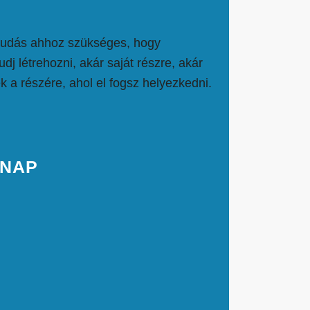
udás ahhoz szükséges, hogy
dj létrehozni, akár saját részre, akár
 a részére, ahol el fogsz helyezkedni.
ÓNAP