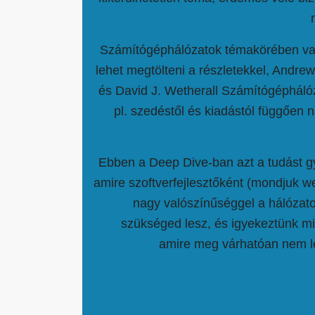
Számítógéphálózatok témakörében va
lehet megtölteni a részletekkel, Andr
és David J. Wetherall Számítógépháló
pl. szedéstől és kiadástól függően 
Ebben a Deep Dive-ban azt a tudást gy
amire szoftverfejlesztőként (mondjuk w
nagy valószínűséggel a hálóza
szükséged lesz, és igyekeztünk mi
amire meg várhatóan nem l