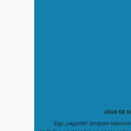
JAVA SE 
Egy „nagyobb” program fejlesztés