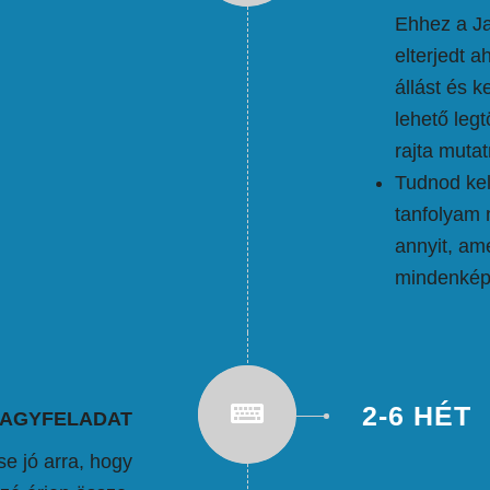
Ehhez a Ja
elterjedt 
állást és k
lehető leg
rajta mutat
Tudnod kel
tanfolyam 
annyit, a
mindenképp
2-6 HÉT
NAGYFELADAT
e jó arra, hogy