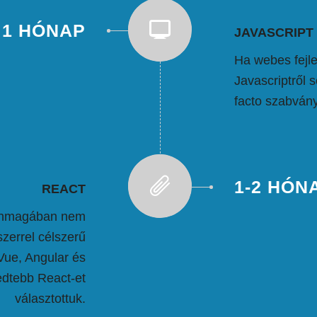
 1 HÓNAP
JAVASCRIPT
Ha webes fejl
Javascriptről
facto szabván
1-2 HÓN
REACT
 önmagában nem
zerrel célszerű
 Vue, Angular és
jedtebb React-et
választottuk.