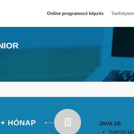
Online programozó képzés
Tanfolyam
NIOR
12+ HÓNAP
JAVA SE
Tudnod kel