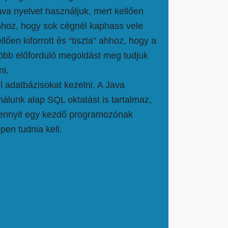
va nyelvet használjuk, mert kellően
ahhoz, hogy sok cégnél kaphass vele
ellően kiforrott és “tiszta” ahhoz, hogy a
több előforduló megoldást meg tudjuk
ni.
l adatbázisokat kezelni. A Java
nálunk alap SQL oktatást is tartalmaz,
mennyit egy kezdő programozónak
en tudnia kell.