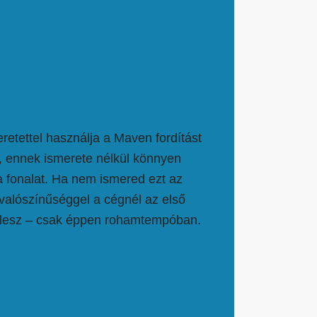
retettel használja a Maven fordítást
, ennek ismerete nélkül könnyen
a fonalat. Ha nem ismered ezt az
valószínűséggel a cégnél az első
 lesz – csak éppen rohamtempóban.