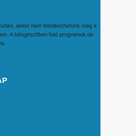
esztés, akkor nem feledkezhetünk meg a
 sem. A böngészőben futó programok de
ya.
AP