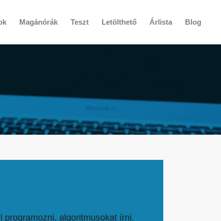
ok
Magánórák
Teszt
Letölthető
Árlista
Blog
l programozni, algoritmusokat írni.