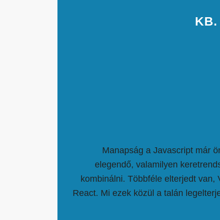
KB.
Manapság a Javascript már
elegendő, valamilyen keretrends
kombinálni. Többféle elterjedt van,
React. Mi ezek közül a talán legelter