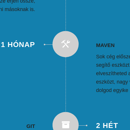
zé érjen össze,
ni másoknak is.
1 HÓNAP
MAVEN
Sok cég elősze
segítő eszközt
elveszítheted 
eszközt, nagy 
dolgod egyike
2 HÉT
GIT