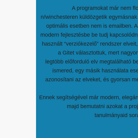
A programokat már nem f
n/winchesteren küldözgetik egymásnak a
optimális esetben nem is emailben. 
modern fejlesztésbe be tudj kapcsolódni
használt “verziókezelő” rendszer elvei
a Gitet választottuk, mert nagyo
legtöbb előforduló elv megtalálható b
ismered, egy másik használata ese
azonosítani az elveket, és gyorsan me
Ennek segítségével már modern, elegá
majd bemutatni azokat a proj
tanulmányaid sorá