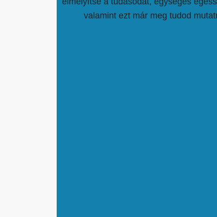
elmélyítse a tudásodat, egységes egéss
valamint ezt már meg tudod mutat