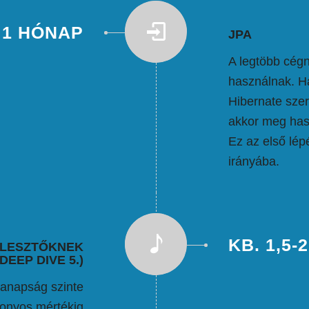
1 HÓNAP
JPA
A legtöbb cégn
használnak. H
Hibernate szer
akkor meg has
Ez az első lép
irányába.
KB. 1,5-
JLESZTŐKNEK
DEEP DIVE 5.)
manapság szinte
zonyos mértékig