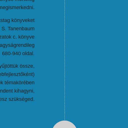
megismerkedni.
stag könyveket
ew S. Tanenbaum
zatok c. könyve
nagyságrendileg
680-940 oldal.
űjtöttük össze,
ebfejlesztőként)
tok témakörében
ndent kihagyni,
esz szükséged.