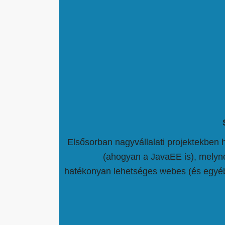
Elsősorban nagyvállalati projektekben 
(ahogyan a JavaEE is), melyn
hatékonyan lehetséges webes (és egyé