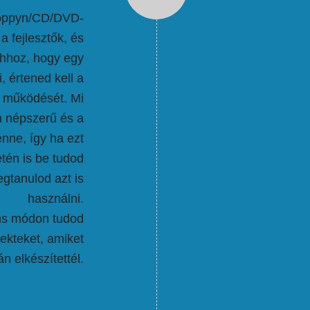
loppyn/CD/DVD-
 fejlesztők, és
Ahhoz, hogy egy
, értened kell a
t, működését. Mi
n népszerű és a
enne, így ha ezt
tén is be tudod
gtanulod azt is
használni.
ns módon tudod
ekteket, amiket
n elkészítettél.