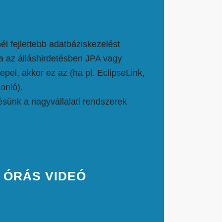
él fejlettebb adatbáziskezelést
a az álláshirdetésben JPA vagy
epel, akkor ez az (ha pl. EclipseLink,
onló).
ésünk a nagyvállalati rendszerek
2 ÓRÁS VIDEÓ