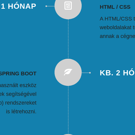
1 HÓNAP
HTML / CSS
A HTML/CSS t
weboldalakat tu
annak a cégnek
KB. 2 H
SPRING BOOT
használt eszköz
ek segítségével
b) rendszereket
is létrehozni.