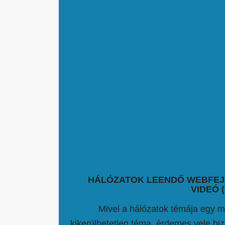
HÁLÓZATOK LEENDŐ WEBFE
VIDEÓ (
Mivel a hálózatok témája egy 
kikerülhetetlen téma, érdemes vele bi