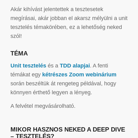
Akár kihívást jelentettek a tesztesetek
megírásai, akár jobban el akarsz mélyülni a unit
tesztelés témakörében, ez a lehetőség neked
szól!
TÉMA
Unit tesztelés
és a
TDD alapjai
. A fenti
témákat egy
kétrészes Zoom webinárium
során beszéltük át rengeteg példával, hogy
könnyen érthető legyen a lényeg.
A felvétel megvásárolható.
MIKOR HASZNOS NEKED A DEEP DIVE
– TESZTELÉS?