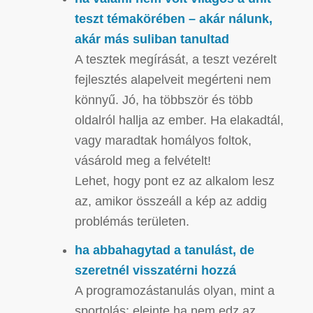
teszt témakörében – akár nálunk,
akár más suliban tanultad
A tesztek megírását, a teszt vezérelt
fejlesztés alapelveit megérteni nem
könnyű. Jó, ha többször és több
oldalról hallja az ember. Ha elakadtál,
vagy maradtak homályos foltok,
vásárold meg a felvételt!
Lehet, hogy pont ez az alkalom lesz
az, amikor összeáll a kép az addig
problémás területen.
ha abbahagytad a tanulást, de
szeretnél visszatérni hozzá
A programozástanulás olyan, mint a
sportolás: eleinte ha nem edz az