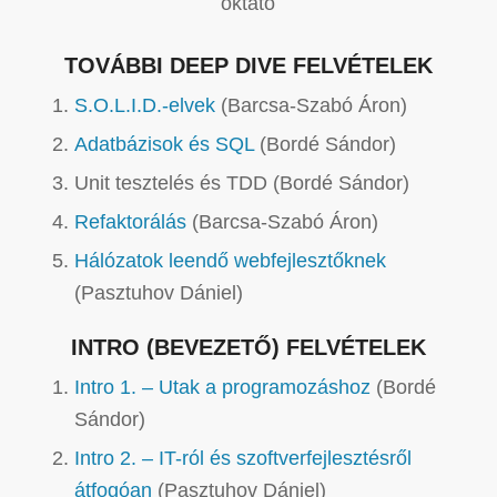
oktató
TOVÁBBI DEEP DIVE FELVÉTELEK
S.O.L.I.D.-elvek
(Barcsa-Szabó Áron)
Adatbázisok és SQL
(Bordé Sándor)
Unit tesztelés és TDD (Bordé Sándor)
Refaktorálás
(Barcsa-Szabó Áron)
Hálózatok leendő webfejlesztőknek
(Pasztuhov Dániel)
INTRO (BEVEZETŐ) FELVÉTELEK
Intro 1. – Utak a programozáshoz
(Bordé
Sándor)
Intro 2. – IT-ról és szoftverfejlesztésről
átfogóan
(Pasztuhov Dániel)