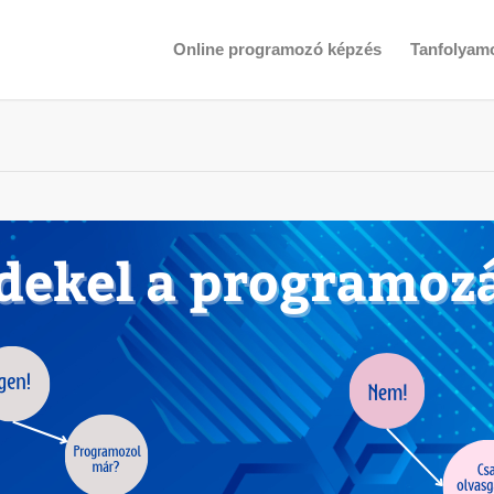
Online programozó képzés
Tanfolyam