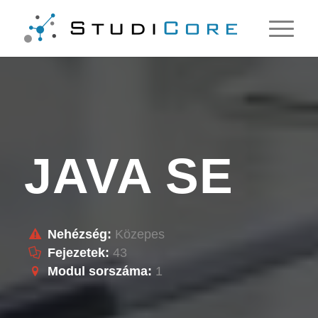
JAVA SE
Nehézség:
Közepes
Fejezetek:
43
Modul sorszáma:
1