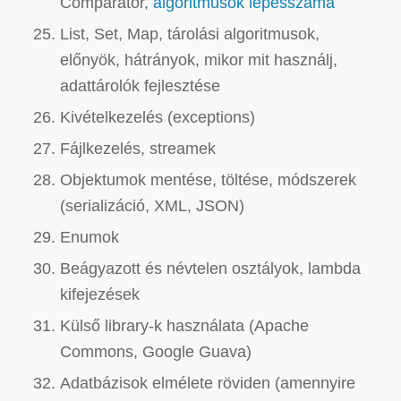
Comparator,
algoritmusok lépésszáma
List, Set, Map, tárolási algoritmusok,
előnyök, hátrányok, mikor mit használj,
adattárolók fejlesztése
Kivételkezelés (exceptions)
Fájlkezelés, streamek
Objektumok mentése, töltése, módszerek
(serializáció, XML, JSON)
Enumok
Beágyazott és névtelen osztályok, lambda
kifejezések
Külső library-k használata (Apache
Commons, Google Guava)
Adatbázisok elmélete röviden (amennyire