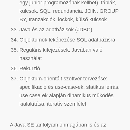
egy junior programozónak kellhet), táblák,
kulcsok, SQL, redundancia, JOIN, GROUP
BY, tranzakciók, lockok, külső kulcsok
Java és az adatbázisok (JDBC)
Objektumok leképezése SQL adatbázisra
Reguláris kifejezések, Javában való
használat
Rekurzió
Objektum-orientált szoftver tervezése:
specifikáció és use-case-ek, statikus leírás,
use case-ek alapján dinamikus működés
kialakítása, iteratív szemlélet
A Java SE tanfolyam önmagában is és az