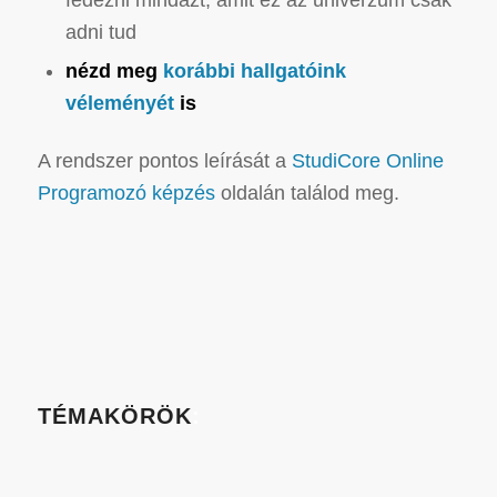
fedezni mindazt, amit ez az univerzum csak
adni tud
nézd meg
korábbi hallgatóink
véleményét
is
A rendszer pontos leírását a
StudiCore Online
Programozó képzés
oldalán találod meg.
TÉMAKÖRÖK
: