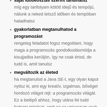
saját időbeosztás szerint tanulhatsz
míg egy tanfolyam kötött idejű és tempójú,
nálunk a neked tetsző időben és tempóban
haladhatsz
gyakorlatban megtanulhatod a
programozást
rengeteg feladatot fogsz megoldani, hogy
maga a programozás gondolkodásmódja a
kisujjadba kerüljön, így ne csak értsd, de
tudd is, amit tanulsz
megváltozik az életed
ha megtanulod a Java SE-t, egy olyan kaput
nyitsz ki, ami egy kreatív, izgalmas, bőséget
hordozó világot rejt: a programozás világát.
Ez a belépő ahhoz, hogy utána fel tudd