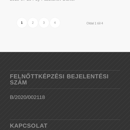
1
2
3
4
Oldal 1 tól 4
FELNŐTTKÉPZÉSI BEJELENTÉSI
SZÁM
B/2020/002118
KAPCSOLAT