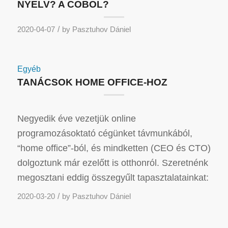
NYELV? A COBOL?
/
2020-04-07
by
Pasztuhov Dániel
Egyéb
TANÁCSOK HOME OFFICE-HOZ
Negyedik éve vezetjük online
programozásoktató cégünket távmunkából,
“home office”-ból, és mindketten (CEO és CTO)
dolgoztunk már ezelőtt is otthonról. Szeretnénk
megosztani eddig összegyűlt tapasztalatainkat:
/
2020-03-20
by
Pasztuhov Dániel