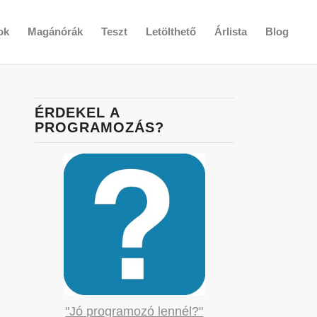
ok
Magánórák
Teszt
Letölthető
Árlista
Blog
ÉRDEKEL A
PROGRAMOZÁS?
"Jó programozó lennél?"