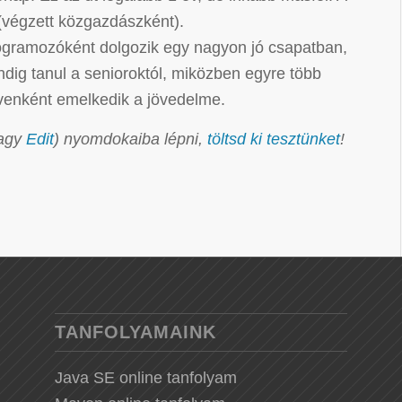
 (végzett közgazdászként).
programozóként dolgozik egy nagyon jó csapatban,
ndig tanul a senioroktól, miközben egyre több
évenként emelkedik a jövedelme.
agy
Edit
) nyomdokaiba lépni,
töltsd ki tesztünket
!
TANFOLYAMAINK
Java SE online tanfolyam