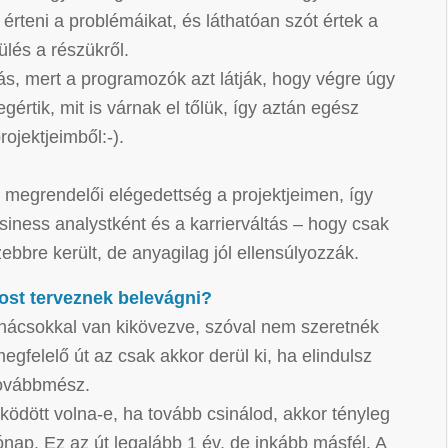
teni a problémáikat, és láthatóan szót értek a
és a részükről.
tás, mert a programozók azt látják, hogy végre úgy
értik, mit is várnak el tőlük, így aztán egész
ojektjeimből:-).
a megrendelői elégedettség a projektjeimen, így
iness analystként és a karrierváltás – hogy csak
bbre került, de anyagilag jól ellensúlyozzák.
ost terveznek belevágni?
tanácsokkal van kikövezve, szóval nem szeretnék
gfelelő út az csak akkor derül ki, ha elindulsz
 továbbmész.
ködött volna-e, ha tovább csinálod, akkor tényleg
nap. Ez az út legalább 1 év, de inkább másfél. A