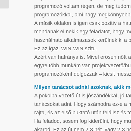
programozó voltam régen, de meg tudom ér
programozókkal, ami nagy megkönnyebbül
A másik oldalon is igen csak pozitív a ha
mondanak el nekik egy feladatot, hogy meg
használható alkalmazások kerülnek ki a pr
Ez az igazi WIN-WIN szitu.
Azért van hátránya is. Mivel erősen nőtt 
egyre több munkám van projektvezető/bus
programozóként dolgozzak – kicsit messze
Milyen tanácsot adnál azoknak, akik m
A pokolba vezető út is jószándékkal, jó 
tanácsokat adni. Hogy számodra ez-e a me
rajta, és az első buktató után felállsz és
Ha feladod, sosem fog kiderülni, hogy mű
akarod. Ez az út nem 2-3 hét, vagy 2-3 hó