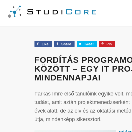
Like
Share
Tweet
Pin
FORDÍTÁS PROGRAM
KÖZÖTT – EGY IT PR
MINDENNAPJAI
Farkas Imre első tanulóink egyike volt, 
tudást, amit aztán projektmenedzserként h
évek alatt, de az elv és az oktatási metó
útja, mindenképp sikersztori.