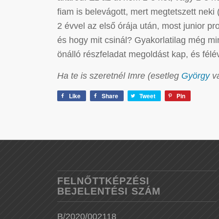
fiam is belevágott, mert megtetszett neki
2 évvel az első órája után, most junior 
és hogy mit csinál? Gyakorlatilag még mi
önálló részfeladat megoldást kap, és fél
Ha te is szeretnél Imre (esetleg
György
v
Like
Share
Tweet
Pin
FELNŐTTKÉPZÉSI
BEJELENTÉSI SZÁM
B/2020/002118