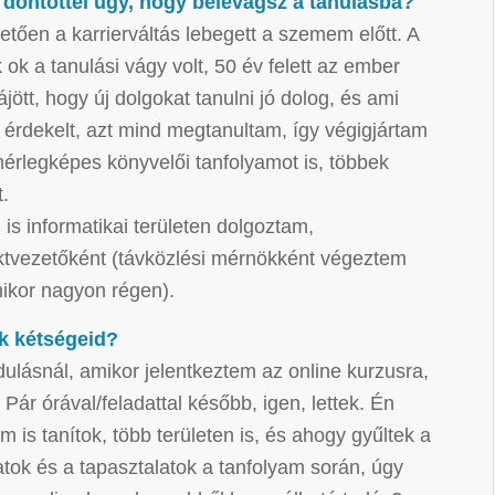
 döntöttél úgy, hogy belevágsz a tanulásba?
etően a karrierváltás lebegett a szemem előtt. A
 ok a tanulási vágy volt, 50 év felett az ember
ájött, hogy új dolgokat tanulni jó dolog, és ami
 érdekelt, azt mind megtanultam, így végigjártam
érlegképes könyvelői tanfolyamot is, többek
t.
 is informatikai területen dolgoztam,
ktvezetőként (távközlési mérnökként végeztem
ikor nagyon régen).
k kétségeid?
dulásnál, amikor jelentkeztem az online kurzusra,
Pár órával/feladattal később, igen, lettek. Én
 is tanítok, több területen is, és ahogy gyűltek a
atok és a tapasztalatok a tanfolyam során, úgy