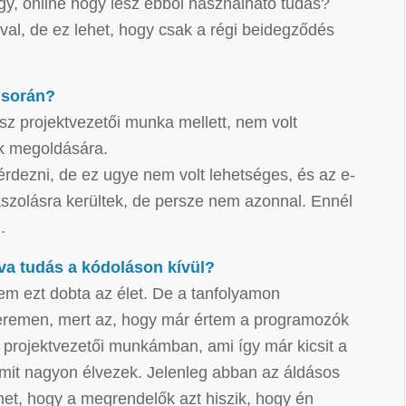
gy, online hogy lesz ebből használható tudás?
val, de ez lehet, hogy csak a régi beidegződés
s során?
usz projektvezetői munka mellett, nem volt
tok megoldására.
érdezni, de ez ugye nem volt lehetséges, és az e-
aszolásra kerültek, de persze nem azonnal. Ennél
.
va tudás a kódoláson kívül?
m ezt dobta az élet. De a tanfolyamon
rrieremen, mert az, hogy már értem a programozók
 projektvezetői munkámban, ami így már kicsit a
 amit nagyon élvezek. Jelenleg abban az áldásos
met, hogy a megrendelők azt hiszik, hogy én