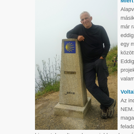
Miért
Alapv
másik
már r
eddig
egy m
közöt
Eddig
proje
valam
Volta
Az in
NEM. 
magam
felad