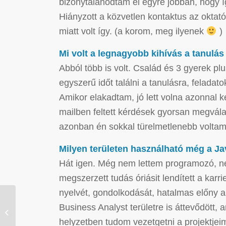
bizonytalanodtam el egyre jobban, hogy í
Hiányzott a közvetlen kontaktus az oktató
miatt volt így. (a korom, meg ilyenek
)
Mi volt a legnagyobb kihívás a tanulá
Abból több is volt. Család és 3 gyerek pl
egyszerű időt találni a tanulásra, felada
Amikor elakadtam, jó lett volna azonnal k
mailben feltett kérdések gyorsan megvál
azonban én sokkal türelmetlenebb voltam
Milyen területen használható még a Ja
Hát igen. Még nem lettem programozó, ne
megszerzett tudás óriásit lendített a ka
nyelvét, gondolkodását, hatalmas előny a
Business Analyst területre is áttevődött,
Szobafestőből egy app
fejlesztője – interjú
helyzetben tudom vezetgetni a projektjei