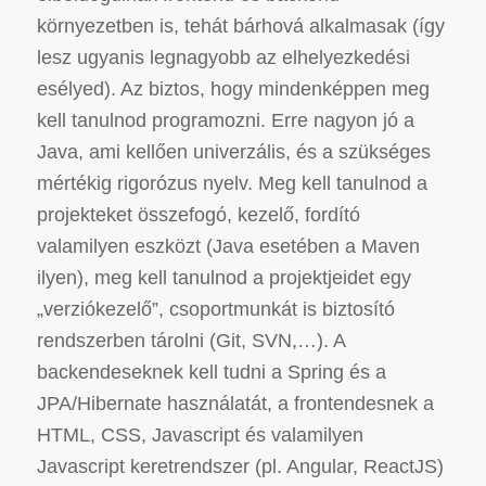
környezetben is, tehát bárhová alkalmasak (így
lesz ugyanis legnagyobb az elhelyezkedési
esélyed). Az biztos, hogy mindenképpen meg
kell tanulnod programozni. Erre nagyon jó a
Java, ami kellően univerzális, és a szükséges
mértékig rigorózus nyelv. Meg kell tanulnod a
projekteket összefogó, kezelő, fordító
valamilyen eszközt (Java esetében a Maven
ilyen), meg kell tanulnod a projektjeidet egy
„verziókezelő”, csoportmunkát is biztosító
rendszerben tárolni (Git, SVN,…). A
backendeseknek kell tudni a Spring és a
JPA/Hibernate használatát, a frontendesnek a
HTML, CSS, Javascript és valamilyen
Javascript keretrendszer (pl. Angular, ReactJS)