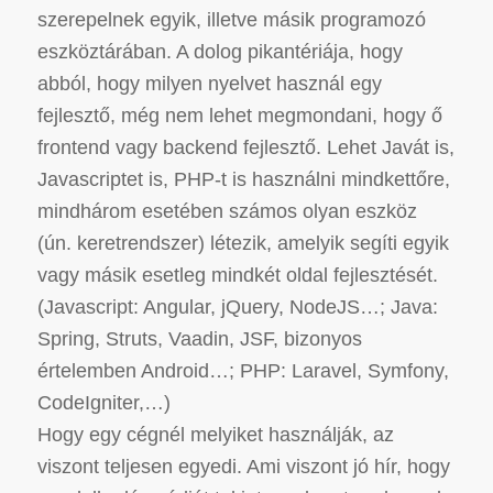
szerepelnek egyik, illetve másik programozó
eszköztárában. A dolog pikantériája, hogy
abból, hogy milyen nyelvet használ egy
fejlesztő, még nem lehet megmondani, hogy ő
frontend vagy backend fejlesztő. Lehet Javát is,
Javascriptet is, PHP-t is használni mindkettőre,
mindhárom esetében számos olyan eszköz
(ún. keretrendszer) létezik, amelyik segíti egyik
vagy másik esetleg mindkét oldal fejlesztését.
(Javascript: Angular, jQuery, NodeJS…; Java:
Spring, Struts, Vaadin, JSF, bizonyos
értelemben Android…; PHP: Laravel, Symfony,
CodeIgniter,…)
Hogy egy cégnél melyiket használják, az
viszont teljesen egyedi. Ami viszont jó hír, hogy