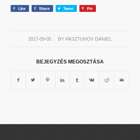
Like
Share
Tweet
Pin
/
2017-09-05
BY
PASZTUHOV DÁNIEL
BEJEGYZÉS MEGOSZTÁSA