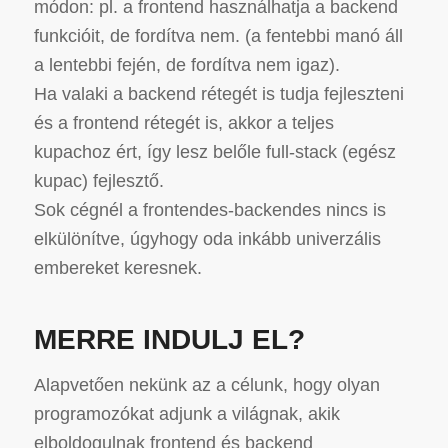
módon: pl. a frontend használhatja a backend
funkcióit, de fordítva nem. (a fentebbi manó áll
a lentebbi fején, de fordítva nem igaz).
Ha valaki a backend rétegét is tudja fejleszteni
és a frontend rétegét is, akkor a teljes
kupachoz ért, így lesz belőle full-stack (egész
kupac) fejlesztő.
Sok cégnél a frontendes-backendes nincs is
elkülönítve, úgyhogy oda inkább univerzális
embereket keresnek.
MERRE INDULJ EL?
Alapvetően nekünk az a célunk, hogy olyan
programozókat adjunk a világnak, akik
elboldogulnak frontend és backend