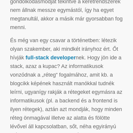
gondolkodásmódját tekintve a keretrendszerek
nem állnak messze egymástól, így ha egyet
megtanultál, akkor a másik már gyorsabban fog
menni.
És még van egy csavar a történetben: létezik
olyan szakember, aki mindkét irányhoz ért. Őt
hívják
full-stack developer
nek. Hogy jön ide a
stack, azaz a kupac? Az informatikusok
vonzódnak a „réteg” fogalmához, amit kb. a
blogcikk képének használt manókkal tudnék
leírni, ugyanígy rakják a rétegeket egymásra az
informatikusok (pl. a backend és a frontend is
ilyen rétegek), aztán azt mondják, hogy minden
réteg önmagával illetve az alatta és fölötte
lévővel áll kapcsolatban, sőt, néha egyirányú