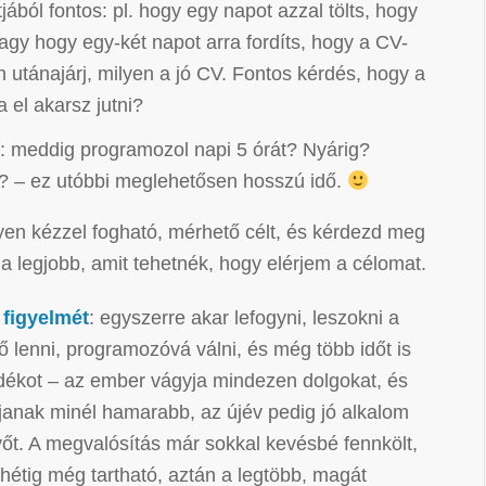
ából fontos: pl. hogy egy napot azzal tölts, hogy
gy hogy egy-két napot arra fordíts, hogy a CV-
 utánajárj, milyen a jó CV. Fontos kérdés, hogy a
 el akarsz jutni?
: meddig programozol napi 5 órát? Nyárig?
? – ez utóbbi meglehetősen hosszú idő.
lyen kézzel fogható, mérhető célt, és kérdezd meg
 legjobb, amit tehetnék, hogy elérjem a célomat.
 figyelmét
: egyszerre akar lefogyni, leszokni a
lenni, programozóvá válni, és még több időt is
ndékot – az ember vágyja mindezen dolgokat, és
anak minél hamarabb, az újév pedig jó alkalom
vőt. A megvalósítás már sokkal kevésbé fennkölt,
 hétig még tartható, aztán a legtöbb, magát