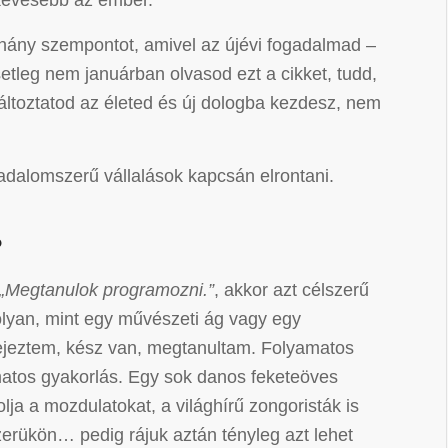
 kevesebb az ember.
ány szempontot, amivel az újévi fogadalmad –
esetleg nem januárban olvasod ezt a cikket, tudd,
ltoztatod az életed és új dologba kezdesz, nem
gadalomszerű vállalások kapcsán elrontani.
?
„Megtanulok programozni.”
, akkor azt célszerű
olyan, mint egy művészeti ág vagy egy
ejeztem, kész van, megtanultam. Folyamatos
amatos gyakorlás. Egy sok danos feketeöves
ja a mozdulatokat, a világhírű zongoristák is
erükön… pedig rájuk aztán tényleg azt lehet