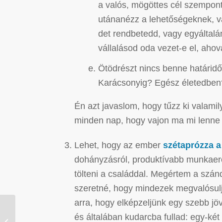
a valós, mögöttes cél szempontj
utánanézz a lehetőségeknek, va
det rendbetedd, vagy egyáltalán
vállalásod oda vezet-e el, ahova
Ötödrészt nincs benne határidő
Karácsonyig? Egész életedben
Én azt javaslom, hogy tűzz ki valami
minden nap, hogy vajon ma mi lenne a
Lehet, hogy az ember
szétaprózza a
dohányzásról, produktívabb munkaerő 
tölteni a családdal. Megértem a szá
szeretné, hogy mindezek megvalósulj
arra, hogy elképzeljünk egy szebb jö
és általában kudarcba fullad: egy-két
Meg lehet-e tanulni könyvből