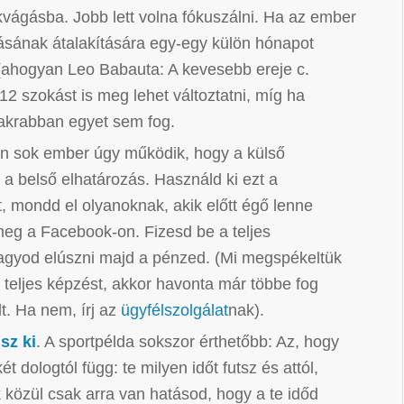
ékvágásba. Jobb lett volna fókuszálni. Ha az ember
sának átalakítására egy-egy külön hónapot
 (ahogyan Leo Babauta: A kevesebb ereje c.
 12 szokást is meg lehet változtatni, míg ha
yakrabban egyet sem fog.
n sok ember úgy működik, hogy a külső
 a belső elhatározás. Használd ki ezt a
t, mondd el olyanoknak, akik előtt égő lenne
 a Facebook-on. Fizesd be a teljes
agyod elúszni majd a pénzed. (Mi megspékeltük
 teljes képzést, akkor havonta már többe fog
lt. Ha nem, írj az
ügyfélszolgálat
nak).
sz ki
. A sportpélda sokszor érthetőbb: Az, hogy
 dologtól függ: te milyen időt futsz és attól,
ek közül csak arra van hatásod, hogy a te időd