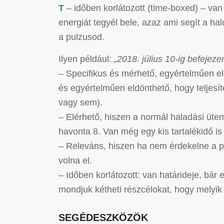
T
– időben korlátozott (time-boxed) – van
energiát tegyél bele, azaz ami segít a h
a pulzusod.
Ilyen például:
„2018. július 10-ig befejez
– Specifikus és mérhető, egyértelműen el
és egyértelműen eldönthető, hogy teljesí
vagy sem).
– Elérhető, hiszen a normál haladási üte
havonta 8. Van még egy kis tartalékidő is
– Releváns, hiszen ha nem érdekelne a p
volna el.
– Időben korlátozott: van határideje, bá
mondjuk kétheti részcélokat, hogy melyik f
SEGÉDESZKÖZÖK