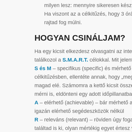
milyen lesz: mennyire sikeresen kész
Ha viszont az a célkitűzés, hogy 3 órá
rajtad fog múlni.
HOGYAN CSINÁLJAM?
Ha egy kicsit elkezdesz olvasgatni az in
találkozol a
S.M.A.R.T.
célokkal. Mit jelen
S és M
– specifikus (specific) és mérhet
célkitűzésben, ellentéte annak, hogy „me
magad elé. Számomra a kettő kicsit össze
mérni is, eldönteni egy adott időpillanatb
A
– elérhető (achievable) – bár mérhető
igazán elérhető segédeszközök nélkül
R
– releváns (relevant) – röviden úgy f
találtad is ki, olyan mértékig egyet értesz