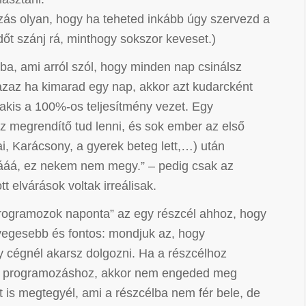
ozás olyan, hogy ha teheted inkább úgy szervezd a
dőt szánj rá, minthogy sokszor keveset.)
ba, ami arról szól, hogy minden nap csinálsz
 azaz ha kimarad egy nap, akkor azt kudarcként
akis a 100%-os teljesítmény vezet. Egy
z megrendítő tud lenni, és sok ember az első
i, Karácsony, a gyerek beteg lett,…) után
ááá, ez nekem nem megy.” – pedig csak az
elvárások voltak irreálisak.
programozok naponta” az egy részcél ahhoz, hogy
nyegesebb és fontos: mondjuk az, hogy
 cégnél akarsz dolgozni. Ha a részcélhoz
ra programozáshoz, akkor nem engeded meg
is megtegyél, ami a részcélba nem fér bele, de