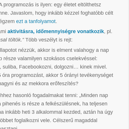
A programozás is ilyen: egy életet eltölthetsz
nne. Javaslom, hogy inkább kézzel foghatóbb célt
lvégzem
ezt a tanfolyamot
.
ami
aktivitásra, időmennyiségre vonatkozik
, pl.
al töltök.”
Több veszélyt is rejt:
 állapotot nézzük, akkor is elment valahogy a nap
b része valamilyen szokásos cselekvéssel:
, suliba, Facebookozni, dolgozni… kinek mivel.
5 óra programozást, akkor 5 órányi tevékenységet
elhagyni és az mekkora erőfeszítés?
ehhez hasonló fogadalmakat tenni: „Minden nap
a pihenés is része a felkészülésnek, ha teljesen
 ha inkább heti 3 alkalommal kezded, aztán ha úgy
többet foglalkozni vele. Célszerű magaddal
asztani.