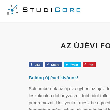
AZ ÚJÉVI 
Like
Share
Tweet
Pin
Boldog új évet kívánok!
Sok embernek az új év egyben az újévi f
leszoknak a dohányzásról, több időt töl
programozni. Ha ilyenkor mész be egy edz