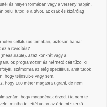
ültél és milyen formában vagy a verseny napján.
n belül futod le a távot, az csak és kizárólag
terneten célkitűzés témában, biztosan hamar
t ez a rövidítés?
ő (measurable), azaz konkrét vagy a
gtanulok programozni” és mérhető célt tűzöl ki
folyik, számomra az elég specifikus, amit tudok
an, hogy teljesült-e vagy sem.
 az, hogy 100 méter magasra ugrani, de nem
ogalmaznám, hogy magadénak érzed. Ha nem te
 vele, mintha te lettél volna az értelmi szerző