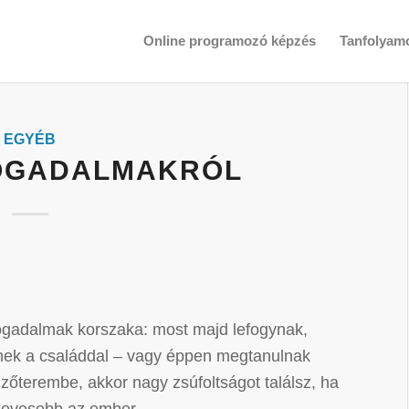
Online programozó képzés
Tanfolyam
EGYÉB
FOGADALMAKRÓL
ogadalmak korszaka: most majd lefogynak,
tenek a családdal – vagy éppen megtanulnak
őterembe, akkor nagy zsúfoltságot találsz, ha