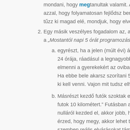
mondani, hogy
meg
tanultak valamit. 
azzal, hogy folyamatosan fejlődsz be
tűzz ki magad elé, mondjuk, hogy e
Egy másik veszélyes fogadalom az, 
a
„Mostantól napi 5 órát programozáss
egyrészt, ha a jelen (múlt évi)
24 órája, ráadásul a legnagyob
elmenni a gyerekekért az oviba
Ha ebbe bele akarsz szorítani 
ki kell venni. Vajon mit tudsz 
Másrészt kezdő futók szoktak 
futok 10 kilométert.” Futásban 
nulláról kezded el, akkor jobb,
érzed, hogy megy, akkor lehet 
szemben reális elvárásokat tám