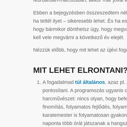
februárban-márciusban, akkor már jóval
Ebben a bejegyzésben összeszedtem néh
ha tettél ilyet – sikeresebb lehet. És ha 
hogy bármikor dönthetsz úgy, hogy megvá
kell vele megvárni a következő év elejét.
Nézzük előbb, hogy mit lehet az újévi fo
MIT LEHET ELRONTANI
A fogadalmad
túl általános
, azaz pl.
pontosítani. A programozás ugyanis 
harcművészet: nincs olyan, hogy bef
finomítás, folyamatos fejlődés, foly
karatemester is folyamatosan gyakorol
naponta több órát játszanak a hangsz