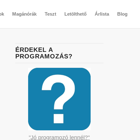
ok
Magánórák
Teszt
Letölthető
Árlista
Blog
ÉRDEKEL A
PROGRAMOZÁS?
"Jó programozó lennél?"