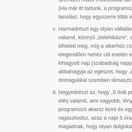
(Ha már itt tartunk, a program
tanulást, hogy egyszerre több i
Harmadrészt egy olyan vállalás
valamit, könnyű „belehibázni”,
élheted meg, míg a sikerhez cs
elegendően nehéz cél esetén e
kihagyott nap (szabadság napja
abbahagyja az egészet, hogy „
önmagukkal szemben támasztott 
Negyedrészt az, hogy „5 órát 
elérj valamit, ami nagyobb, lé
programozó akarsz lenni és egy
ragaszkodsz, azaz a napi 5 ó
magadnak, hogy olyan dolgokat 