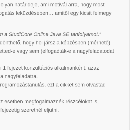
 olyan határideje, ami motivál arra, hogy most
alogatás leküzdésében… amitől egy kicsit felmegy
em a StudiCore Online Java SE tanfolyamot.”
dönthető, hogy hol jársz a képzésben (mérhető)
tetted-e vagy sem (elfogadták-e a nagyfeladatodat
m 1 fejezet konzultációs alkalmanként, azaz
 a nagyfeladatra.
rogramozástanulás, ezt a cikket sem olvastad
r ez esetben megfogalmaznék részcélokat is,
ejezetig szeretnél eljutni.