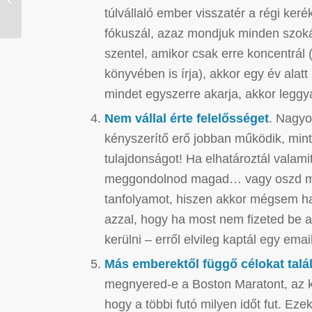
programozni?
túlvállaló ember visszatér a régi ker
fókuszál, azaz mondjuk minden szoká
szentel, amikor csak erre koncentrál
könyvében is írja), akkor egy év alatt
mindet egyszerre akarja, akkor legg
Nem vállal érte felelősséget
. Nagyo
kényszerítő erő jobban működik, mint
tulajdonságot! Ha elhatároztál valami
meggondolnod magad… vagy oszd meg
tanfolyamot, hiszen akkor mégsem h
azzal, hogy ha most nem fizeted be a
kerülni – erről elvileg kaptál egy emai
Más emberektől függő célokat talál
megnyered-e a Boston Maratont, az két
hogy a többi futó milyen időt fut. Ez