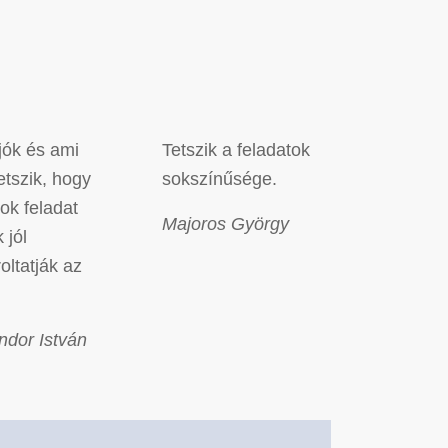
jók és ami
Tetszik a feladatok
etszik, hogy
sokszínűsége.
ok feladat
Majoros György
 jól
oltatják az
ndor István