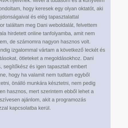
 JAVA nyelvnek. Mivel a tudásom és a könyveim
gondoltam, hogy keresek egy olyan oktatót, aki
jdonságaival és elég tapasztalattal
kor találtam meg Dani weboldalát, felvettem
ala hirdetett online tanfolyamba, amit nem
dtem, de számomra nagyon hasznos volt.
mindig izgalommal vártam a következő leckét és
ításokat, ötleteket a megoldásokhoz. Dani
 segítőkész és igen tapasztalt embert
ne, hogy ha valamit nem tudtam egyből
etni, önálló munkára késztetni, nem pedig
en hasznos, mert szerintem ebből lehet a
k szívesen ajánlom, akit a programozás
zal kapcsolatba kerül.