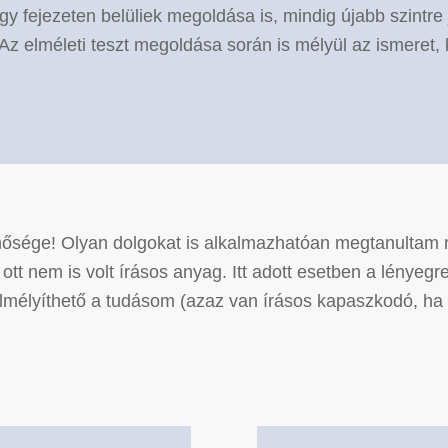
gy fejezeten belüliek megoldása is, mindig újabb szintre j
ni. Az elméleti teszt megoldása során is mélyül az ismeret
inősége! Olyan dolgokat is alkalmazhatóan megtanultam
ott nem is volt írásos anyag. Itt adott esetben a lényegr
 elmélyíthető a tudásom (azaz van írásos kapaszkodó, h