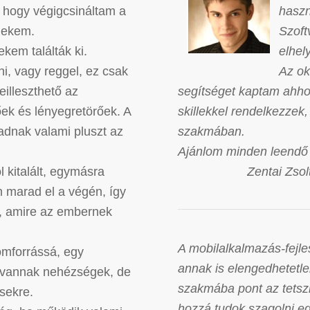
, hogy végigcsináltam a
haszn
nekem.
Szoft
ekem találták ki.
elhel
ni, vagy reggel, ez csak
Az ok
eilleszthető az
segítséget kaptam ahho
őek és lényegretörőek. A
skillekkel rendelkezze
adnak valami pluszt az
szakmában.
Ajánlom minden leendő 
l kitalált, egymásra
Zentai Zso
 marad el a végén, így
ót, amire az embernek
A mobilalkalmazás-fejles
ömforrássá, egy
annak is elengedhetetl
r vannak nehézségek, de
szakmába pont az tetszi
ésekre.
hozzá tudok szagolni e