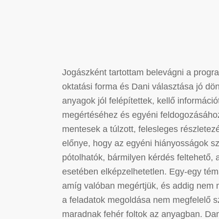
Jogászként tartottam belevágni a progr
oktatási forma és Dani választása jó dö
anyagok jól felépítettek, kellő informáci
megértéséhez és egyéni feldogozásáho
mentesek a túlzott, felesleges részletezé
előnye, hogy az egyéni hiányosságok s
pótolhatók, bármilyen kérdés feltehető,
esetében elképzelhetetlen. Egy-egy tém
amíg valóban megértjük, és addig nem
a feladatok megoldása nem megfelelő s
maradnak fehér foltok az anyagban. Dan