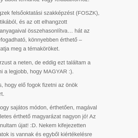
zek felsőoktatási szakképzést (FOSZK),
ikából, és az ott elhangzott
anyagaival összehasonlítva… hát az
fogadható, könnyebben érthető –
tatja meg a témaköröket.
ust a neten, de eddig ezt találtam a
mi a legjobb, hogy MAGYAR :).
os, hogy elő fogok fizetni az önök
t.
 hogy sajátos módon, érthetően, magával
szletes érthető magyarázat nagyon jó! Az
nultam újat! :D. Nekem kifejezetten
datok is vannak és egyből kiértékelésre