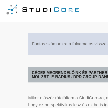
Fontos számunkra a folyamatos visszaj
CÉGES MEGRENDELŐINK ÉS PARTNER
MOL ZRT., E-RADIUS / DPD GROUP, DA
Mikor először rátaláltam a StudiCore-ra,
hogy ez perspektivikus lesz és ez be is ig