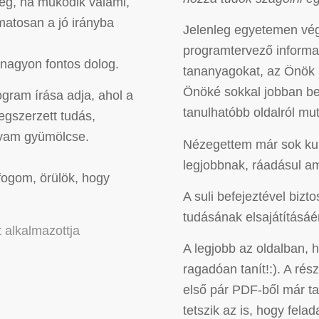
lég, ha működik valami,
matosan a jó irányba
Jelenleg egyetemen vég
programtervező informat
nagyon fontos dolog.
tananyagokat, az Önök 
Önöké sokkal jobban be
ogram írása adja, ahol a
tanulhatóbb oldalról mu
egszerzett tudás,
olyam gyümölcse.
Nézegettem már sok kurz
legjobbnak, ráadásul a
fogom, örülök, hogy
A suli befejeztével bizt
tudásának elsajátításáér
 alkalmazottja
A legjobb az oldalban,
ragadóan tanít!:). A ré
első pár PDF-ből már ta
tetszik az is, hogy fela