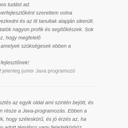
os tudást ad.
verfejlesztőként szerettem volna
yezkedni és az itt tanultak alapján sikerült.
tatók nagyon profik és segítőkészek. Sok
z, hogy megfelelő
k, amelyek szükségesek ebben a
fejlesztőnek!
lt
jelenleg junior Java programozó
ztés az egyik oldal ami szintén bejött, és
en része a Java-programozás. Ebben a
k, hogy széleskörű, és jó érzés az, ha
gy adott témához vagy feladatkörhöz.