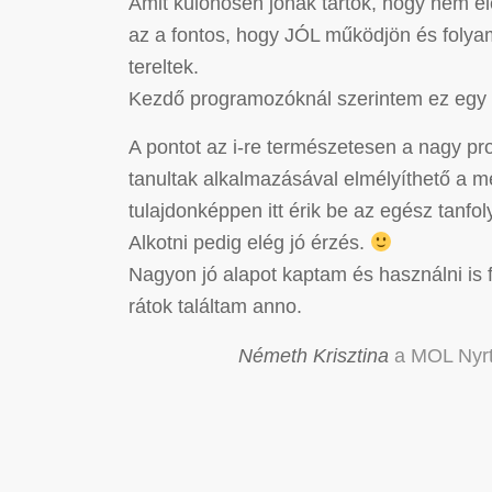
Amit különösen jónak tartok, hogy nem e
az a fontos, hogy JÓL működjön és folya
tereltek.
Kezdő programozóknál szerintem ez egy 
A pontot az i-re természetesen a nagy pr
tanultak alkalmazásával elmélyíthető a m
tulajdonképpen itt érik be az egész tanf
Alkotni pedig elég jó érzés.
Nagyon jó alapot kaptam és használni is 
rátok találtam anno.
Németh Krisztina
a MOL Nyrt