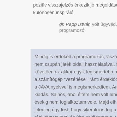
pozitív visszajelzés érkezik jó megoldá
különösen inspiráló.
dr. Papp István
volt ügyvéd,
programozó
Mindig is érdekelt a programozás, vis
nem csupán játék oldali használatával,
követően az akkor egyik legismertebb p
a számítógép “vezérlése” iránti érdeklő
a JAVA nyelvvel is megismerkedtem. Ann
kiadás. Sajnos, ahol éltem nem volt le
évekig nem foglalkoztam vele. Majd elh
jelenleg úgy fest, hogy sikerülni is fog