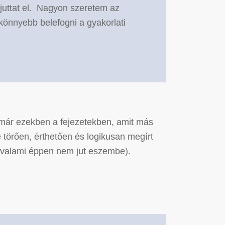
uttat el.
Nagyon szeretem az
, könnyebb belefogni a gyakorlati
 már ezekben a fejezetekben, amit más
e törően, érthetően és logikusan megírt
a valami éppen nem jut eszembe).