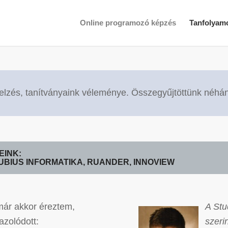
Online programozó képzés
Tanfolyam
elzés, tanítványaink véleménye. Összegyűjtöttünk néhán
EINK:
NUBIUS INFORMATIKA, RUANDER, INNOVIEW
 már akkor éreztem,
A Stu
azolódott:
szeri