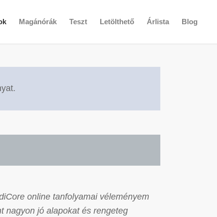
ok
Magánórák
Teszt
Letölthető
Árlista
Blog
yat.
diCore online tanfolyamai véleményem
nt nagyon jó alapokat és rengeteg