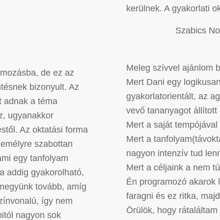
kerülnek. A gyakorlati o
Szabics No
Meleg szívvel ajánlom b
amozásba, de ez az
Mert Dani egy logikusan
ntésnek bizonyult. Az
gyakorlatorientált, az 
ót adnak a téma
vevő tananyagot állított
z, ugyanakkor
Mert a saját tempójával
stől. Az oktatási forma
Mert a tanfolyam(távokta
zemélyre szabottan
nagyon intenzív tud lenn
 ami egy tanfolyam
Mert a céljaink a nem tú
a addig gyakorolható,
Én programozó akarok l
 megyünk tovább, amíg
faragni és ez ritka, ma
zínvonalú, így nem
Örülök, hogy rátaláltam
itól nagyon sok