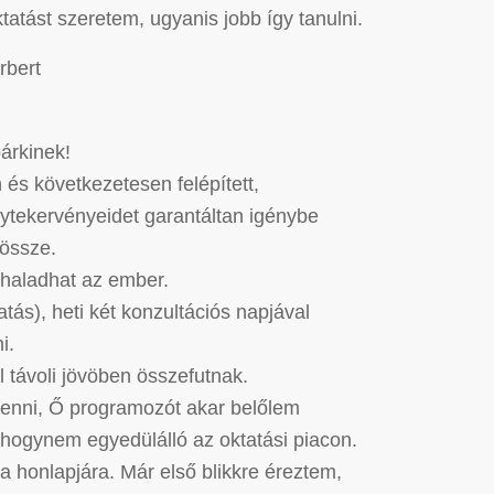
ktatást szeretem, ugyanis jobb így tanulni.
rbert
árkinek!
 és következetesen felépített,
agytekervényeidet garantáltan igénybe
 össze.
 haladhat az ember.
tás), heti két konzultációs napjával
i.
l távoli jövöben összefutnak.
enni, Ő programozót akar belőlem
jdhogynem egyedülálló az oktatási piacon.
 a honlapjára. Már első blikkre éreztem,