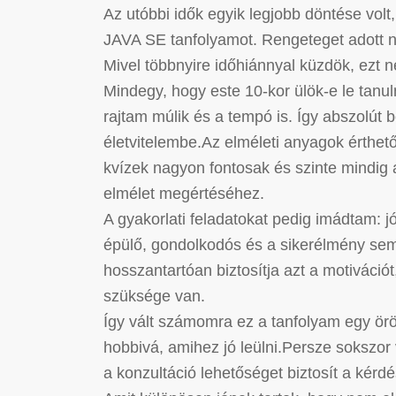
Az utóbbi idők egyik legjobb döntése volt
JAVA SE tanfolyamot. Rengeteget adott 
Mivel többnyire időhiánnyal küzdök, ezt n
Mindegy, hogy este 10-kor ülök-e le tanul
rajtam múlik és a tempó is. Így abszolút b
életvitelembe.Az elméleti anyagok érthet
kvízek nagyon fontosak és szinte mindig 
elmélet megértéséhez.
A gyakorlati feladatokat pedig imádtam: jó
épülő, gondolkodós és a sikerélmény sem
hosszantartóan biztosítja azt a motiváci
szüksége van.
Így vált számomra ez a tanfolyam egy ör
hobbivá, amihez jó leülni.Persze sokszo
a konzultáció lehetőséget biztosít a kérd