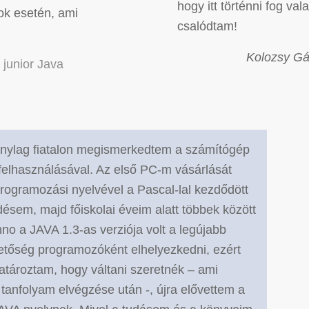
hogy itt történni fog v
sok esetén, ami
csalódtam!
Kolozsy G
 junior Java
zonylag fiatalon megismerkedtem a számítógép
 felhasználásával. Az első PC-m vásárlását
rogramozási nyelvével a Pascal-lal kezdődött
désem, majd főiskolai éveim alatt többek között
o a JAVA 1.3-as verziója volt a legújabb
hetőség programozóként elhelyezkedni, ezért
atároztam, hogy váltani szeretnék – ami
 a tanfolyam elvégzése után -, újra elővettem a