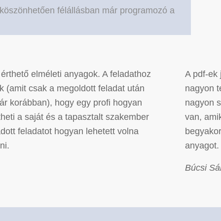
 köszönhetően félállásban már programozó a
 érthető elméleti anyagok. A feladathoz
A pdf-ek 
 (amit csak a megoldott feladat után
nagyon t
már korábban), hogy egy profi hogyan
nagyon s
heti a saját és a tapasztalt szakember
van, amik
adott feladatot hogyan lehetett volna
begyakor
ni.
anyagot.
Búcsi Sá