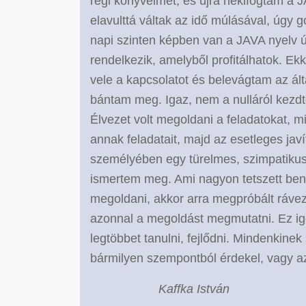
régi könyveimet, és újra nekifogtam a
elavulttá váltak az idő múlásával, úgy 
napi szinten képben van a JAVA nyelv ú
rendelkezik, amelyből profitálhatok. Ek
vele a kapcsolatot és belevágtam az ált
bántam meg. Igaz, nem a nulláról kez
Élvezet volt megoldani a feladatokat, 
annak feladatait, majd az esetleges jav
személyében egy türelmes, szimpatikus,
ismertem meg. Ami nagyon tetszett ben
megoldani, akkor arra megpróbált rávez
azonnal a megoldást megmutatni. Ez ig
legtöbbet tanulni, fejlődni. Mindenkine
bármilyen szempontból érdekel, vagy az
Kaffka István