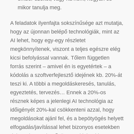
mikor tanulja meg.
A feladatok ilyenfajta sokszínűsége azt mutatja,
hogy az újonnan belépő technológiák, mint az
AI lehet, hogy egy-egy részletet
megkönnyítenek, viszont a teljes egészre elég
kicsi befolyással vannak. Tőlem független
forrás szerint – amivel én is egyetértek – a
kódolás a szoftverfejlesztő idejének kb. 20%-át
teszi ki. A többi a megoldáskeresés, tanulás,
egyeztetés, tervezés… Ennek a 20%-os
résznek képes a jelenlegi AI technológia az
időigényét 20%-kal csökkenteni azzal, hogy
megoldásokat ajánl fel, és a bepötyögés helyett
elfogadás/javítással lehet bizonyos esetekben