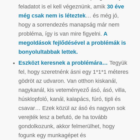
feladatot is el kell végeznünk, amik
30 éve
még csak nem is léteztek
… és még jó,
hogy a sorrendezés manapság már nem
probléma, így is van mire figyelni.
A
megoldások fejlődésével a problémák is
bonyolultabbak lettek.
Eszközt keresnek a problémára…
Tegyük
fel, hogy szeretnénk ásni egy 1*1*1 méteres
gödröt az udvaron. Van otthon kiskanál,
nagykanál, kis veteményező ásó, ásó, villa,
húsklopfoló, kanál, kalapács, fúró, tipli és
csavar… Ezek közül az ásó és nagyon sok
verejték lesz a befutó, de ha tovább
gondolkozunk, akkor felmerülhet, hogy
fogunk egy munkagépet és