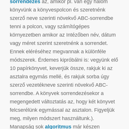
sorrendezés
az, amikor pl. van egy halom
könyvünk a könyvespolcon és szeretnénk
szerző neve szerinti növekvő ABC-sorrendbe
tenni a polcon, vagy számítógépes
környezetben amikor az Intézőben név, dátum
vagy méret szerint szeretnénk a sorrendet.
Ennek eléréséhez megvannak a különféle
módszerek. Érdemes kipróbálni is: vegyünk elő
10 papírkönyvet, keverjük össze, rakjuk ki az
asztalra egymás mellé, és rakjuk sorba úgy
szerző vezetékneve szerinti növekvő ABC-
sorrendbe. A könyvek sorrendezésekor a
megengedett változtatás az, hogy két könyvet
felcserélünk egymással az asztalon. Figyeljük
meg, milyen módszert használtunk.).
Manapság sok
algoritmus
már készen