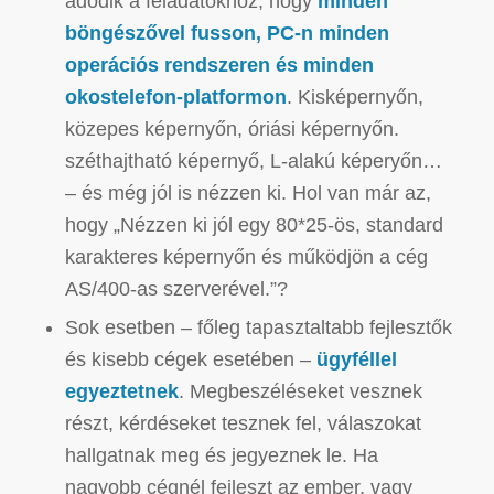
adódik a feladatokhoz, hogy
minden
böngészővel fusson, PC-n minden
operációs rendszeren és minden
okostelefon-platformon
. Kisképernyőn,
közepes képernyőn, óriási képernyőn.
széthajtható képernyő, L-alakú képeryőn…
– és még jól is nézzen ki. Hol van már az,
hogy „Nézzen ki jól egy 80*25-ös, standard
karakteres képernyőn és működjön a cég
AS/400-as szerverével.”?
Sok esetben – főleg tapasztaltabb fejlesztők
és kisebb cégek esetében –
ügyféllel
egyeztetnek
. Megbeszéléseket vesznek
részt, kérdéseket tesznek fel, válaszokat
hallgatnak meg és jegyeznek le. Ha
nagyobb cégnél fejleszt az ember, vagy