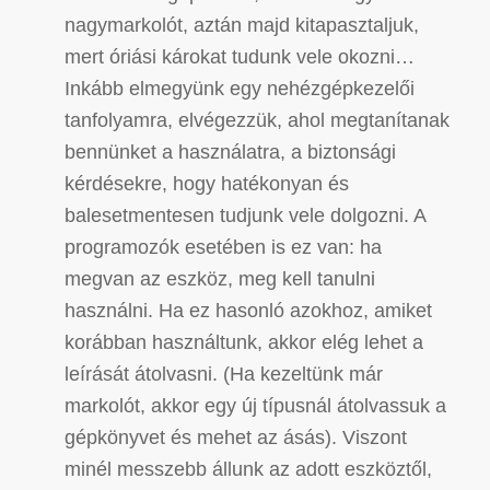
nagymarkolót, aztán majd kitapasztaljuk,
mert óriási károkat tudunk vele okozni…
Inkább elmegyünk egy nehézgépkezelői
tanfolyamra, elvégezzük, ahol megtanítanak
bennünket a használatra, a biztonsági
kérdésekre, hogy hatékonyan és
balesetmentesen tudjunk vele dolgozni. A
programozók esetében is ez van: ha
megvan az eszköz, meg kell tanulni
használni. Ha ez hasonló azokhoz, amiket
korábban használtunk, akkor elég lehet a
leírását átolvasni. (Ha kezeltünk már
markolót, akkor egy új típusnál átolvassuk a
gépkönyvet és mehet az ásás). Viszont
minél messzebb állunk az adott eszköztől,