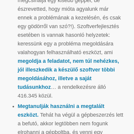
megcsinálja egy kisebb géppel, de
észrevetted, hogy mióta agyalunk már
ennek a problémának a kezelésén, és csak
egy gödörről van szó?!). Szoftverfejlesztés
esetében is vannak hasonló helyzetek:
keressünk egy a probléma megoldására
valahogyan felhasználható eszközt, ami
megoldja a feladatot, nem túl nehézkes,
jól illeszkedik a készülő szoftver többi
megoldásához, illetve a saját
tudásunkhoz
… a rendelkezésre álló
416.345 közül.
Megtanulják használni a megtalált
eszközt.
Tehát ha végül a gépbeszerzés lett
a befutó, akkor legtöbben nem fogunk
elrohanni a gépboltba, és venni egy