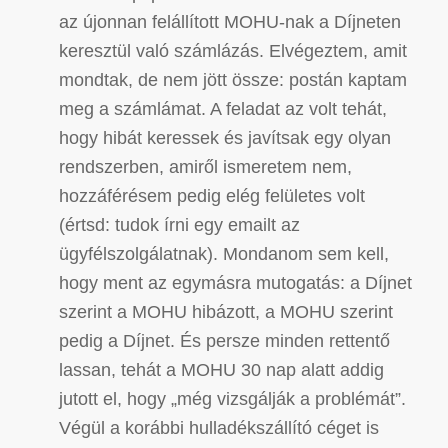
az újonnan felállított MOHU-nak a Díjneten
keresztül való számlázás. Elvégeztem, amit
mondtak, de nem jött össze: postán kaptam
meg a számlámat. A feladat az volt tehát,
hogy hibát keressek és javítsak egy olyan
rendszerben, amiről ismeretem nem,
hozzáférésem pedig elég felületes volt
(értsd: tudok írni egy emailt az
ügyfélszolgálatnak). Mondanom sem kell,
hogy ment az egymásra mutogatás: a Díjnet
szerint a MOHU hibázott, a MOHU szerint
pedig a Díjnet. És persze minden rettentő
lassan, tehát a MOHU 30 nap alatt addig
jutott el, hogy „még vizsgálják a problémát”.
Végül a korábbi hulladékszállító céget is