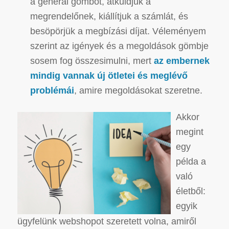
a generál gombot, átküldjük a
megrendelőnek, kiállítjuk a számlát, és
besöpörjük a megbízási díjat.
Véleményem
szerint az igények és a megoldások gömbje
sosem fog összesimulni, mert
az embernek
mindig vannak új ötletei és meglévő
problémái
, amire megoldásokat szeretne.
Akkor
megint
egy
példa a
való
életből:
egyik
ügyfelünk webshopot szeretett volna, amiről