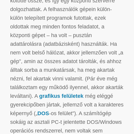
kötötte össze, és így egy központi szerverre
dolgozhattak. A felhasználók gépein külön-
külön telepített programok futottak, ezek
oldottak meg minden fontos feladatot, a
központi gépet – ha volt – pusztán
adattárolásra (adatbázisként) használták. Ha
nem volt belső hálózat, akkor jellemzően volt „a
gép”, amin az összes adatot tárolták, és ahhoz
álltak sorba a munkatársak, ha meg akartak
nézni, fel akartak vinni valamit. (Pár éve még
találkoztam egy működő ilyennel, akkor akarták
leváltani). A
grafikus felületek
még eléggé
gyerekcipőben jártak, jellemző volt a karakteres
képernyő („
DOS
-os felület”). A számítógép
sokáig az asztali PC-t jelentette DOS/Windows
operációs rendszerrel, nem voltak sem