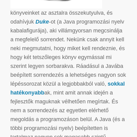
könyveinket az asztalra összekutyulva, és
odahívjuk
Duke
-ot (a Java programozási nyelv
kabalafigurája), aki villámgyorsan megcsinálja
a megfelelő sorrendet. Nekünk csak annyit kell
neki megmutatni, hogy miket kell rendeznie, és
hogy két tetszőleges könyv egymással mi
szerint legyen sorbarakva. Ráadásul a Javába
beépített sorrendezés a lehetséges nagyon sok
lépéssorozat közül a legjobbakból való,
sokkal
hatékonyabb
ak, mint amit annak idején a
fejlesztők maguknak vélhetően megírtak.
És
nem a sorrendezés az egyetlen elérhető
megoldás a programozáson belül. A Java (és a
többi programozási nyelv) beépítetten is
tartalmaz nagyon sok magasabb szintű