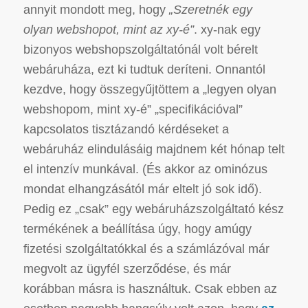
annyit mondott meg, hogy
„Szeretnék egy
olyan webshopot, mint az xy-é”
. xy-nak egy
bizonyos webshopszolgáltatónál volt bérelt
webáruháza, ezt ki tudtuk deríteni. Onnantól
kezdve, hogy összegyűjtöttem a „legyen olyan
webshopom, mint xy-é” „specifikációval”
kapcsolatos tisztázandó kérdéseket a
webáruház elindulásáig majdnem két hónap telt
el intenzív munkával. (És akkor az ominózus
mondat elhangzásától már eltelt jó sok idő).
Pedig ez „csak” egy webáruházszolgáltató kész
termékének a beállítása úgy, hogy amúgy
fizetési szolgáltatókkal és a számlázóval már
megvolt az ügyfél szerződése, és már
korábban másra is használtuk. Csak ebben az