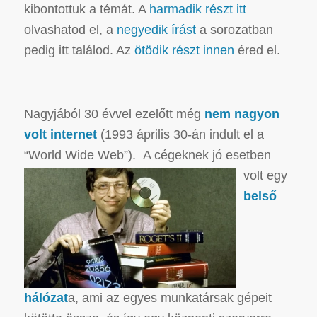
kibontottuk a témát. A
harmadik részt itt
olvashatod el, a
negyedik írást
a sorozatban
pedig itt találod. Az
ötödik részt innen
éred el.
Nagyjából 30 évvel ezelőtt még
nem nagyon
volt internet
(1993 április 30-án indult el a
“World Wide Web”).
A cégeknek jó esetben
volt egy
belső
hálózat
a, ami az egyes munkatársak gépeit