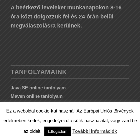
A beérkező leveleket munkanapokon 8-16
óra közt dolgozzuk fel és 24 órán belül
megválaszolásra kerülnek.
TANFOLYAMAINK
Java SE online tanfolyam
Maven online tanfolyam
Git online tanfolyam
Ez a weboldal cookie-kat használ. Az Európai Uniós törvények
JPA/Hibernate online tanfolyam
értelmében kérlek, engedélyezd a sütik használatát, vagy zárd be
HTML/CSS online tanfolyam
Spring online tanfolyam
az oldalt.
További információk
Elfogadom
Intro és Deep Dive videók