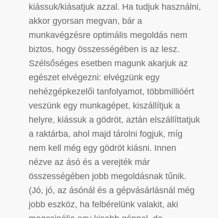
kiássuk/kiásatjuk azzal. Ha tudjuk használni,
akkor gyorsan megvan, bár a
munkavégzésre optimális megoldás nem
biztos, hogy összességében is az lesz.
Szélsőséges esetben magunk akarjuk az
egészet elvégezni: elvégzünk egy
nehézgépkezelői tanfolyamot, többmillióért
veszünk egy munkagépet, kiszállítjuk a
helyre, kiássuk a gödröt, aztán elszállíttatjuk
a raktárba, ahol majd tárolni fogjuk, míg
nem kell még egy gödröt kiásni. Innen
nézve az ásó és a verejték már
összességében jobb megoldásnak tűnik.
(Jó, jó, az ásónál és a gépvásárlásnál még
jobb eszköz, ha felbérelünk valakit, aki