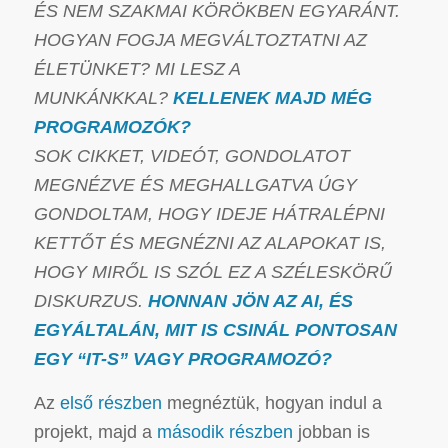
ÉS NEM SZAKMAI KÖRÖKBEN EGYARÁNT.
HOGYAN FOGJA MEGVÁLTOZTATNI AZ
ÉLETÜNKET? MI LESZ A
MUNKÁNKKAL?
KELLENEK MAJD MÉG
PROGRAMOZÓK?
SOK CIKKET, VIDEÓT, GONDOLATOT
MEGNÉZVE ÉS MEGHALLGATVA ÚGY
GONDOLTAM, HOGY IDEJE HÁTRALÉPNI
KETTŐT ÉS MEGNÉZNI AZ ALAPOKAT IS,
HOGY MIRŐL IS SZÓL EZ A SZÉLESKÖRŰ
DISKURZUS.
HONNAN JÖN AZ AI, ÉS
EGYÁLTALÁN, MIT IS CSINÁL PONTOSAN
EGY “IT-S” VAGY PROGRAMOZÓ?
Az
első részben
megnéztük, hogyan indul a
projekt, majd a
második részben
jobban is