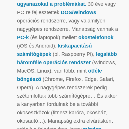
ugyanazokat a problémákat.
30 éve vagy
PC-re fejlesztettek
DOS/Windows
operációs rendszerre, vagy valamilyen
nagygépes rendszerre. Manapság vannak a
PC-k
(és laptopok) mellett
okostelefonok
(iOS és Android),
kiskapacitású
számítógépek
(pl. Raspberry Pi),
legalább
háromféle operációs rendszer
(Windows,
MacOS, Linux), van több, mint
ötféle
böngésző
(Chrome, Firefox, Edge, Safari,
Opera). A nagygépes rendszerek pedig
szétomlottak több számítógépre… És akkor
a kanyarban fordulnak be a további
okoseszközök (fitnesz karóra, okosház,
okosautó…).
Manapság extra elvárásként