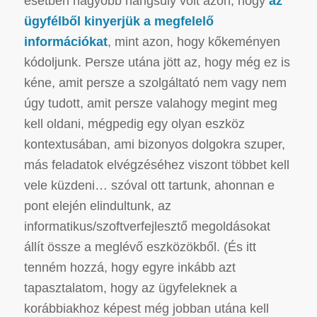
esetben nagyobb hangsúly volt azon, hogy
az
ügyfélből kinyerjük a megfelelő
információkat
, mint azon, hogy kőkeményen
kódoljunk. Persze utána jött az, hogy még ez is
kéne, amit persze a szolgáltató nem vagy nem
úgy tudott, amit persze valahogy megint meg
kell oldani, mégpedig egy olyan eszköz
kontextusában, ami bizonyos dolgokra szuper,
más feladatok elvégzéséhez viszont többet kell
vele küzdeni… szóval ott tartunk, ahonnan e
pont elején elindultunk, az
informatikus/szoftverfejlesztő megoldásokat
állít össze a meglévő eszközökből.
(És itt
tenném hozzá, hogy egyre inkább azt
tapasztalatom, hogy az ügyfeleknek a
korábbiakhoz képest még jobban utána kell