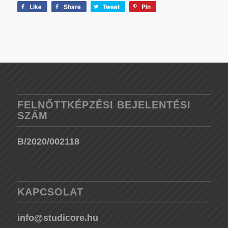
Like
Share
Tweet
Pin
FELNŐTTKÉPZÉSI BEJELENTÉSI
SZÁM
B/2020/002118
KAPCSOLAT
info@studicore.hu