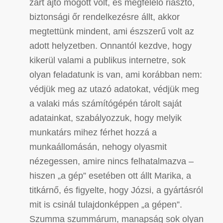
zárt ajtó mögött volt, és megfelelő riasztó,
biztonsági őr rendelkezésre állt, akkor
megtettünk mindent, ami észszerű volt az
adott helyzetben. Onnantól kezdve, hogy
kikerül valami a publikus internetre, sok
olyan feladatunk is van, ami korábban nem:
védjük meg az utazó adatokat, védjük meg
a valaki más számítógépén tárolt saját
adatainkat, szabályozzuk, hogy melyik
munkatárs mihez férhet hozzá a
munkaállomásán, nehogy olyasmit
nézegessen, amire nincs felhatalmazva –
hiszen „a gép” esetében ott állt Marika, a
titkárnő, és figyelte, hogy Józsi, a gyártásról
mit is csinál tulajdonképpen „a gépen”.
Szumma szummárum, manapság sok olyan