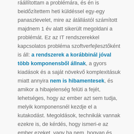
ráállítottam a problémára, és én is
beidőzítettem heti küldéssel egy-egy
panaszlevelet, mire az átállástól számított
majdnem 1 év alatt sikerült megoldani a
problémát. Ez az IT rendszerekkel
kapcsolatos probléma szoftverfejlesztőként
is áll:
a rendszerek a korábbinál jóval
több komponensből állnak
, a gyors
kiadások és a saját növekvő komplexitásuk
miatt annyira
nem is hibamentesek
, és
amikor a hibajelenség felüti a fejét,
lehetséges, hogy az ember azt sem tudja,
melyik komponensnél kezdje el a
kutakodást. Megoldások, technikák vannak
ezekre is, de kérdés, hogy ismeri-e az
ember ezeket, vagy ha nem, hogyan és